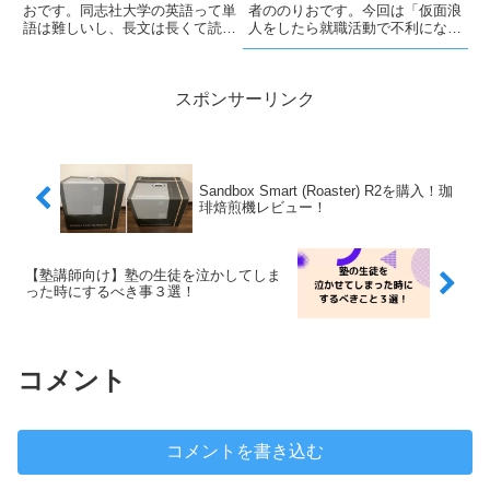
者ののりおです。今回は「仮面浪
おです。同志社大学の英語って単
人をしたら就職活動で不利にな
語は難しいし、長文は長くて読み
る？」という質問に答えていきま
づらくて大変ですよね。さらに京
す。結論から言うと、上手く理由
大、阪大を始めとして国公立志望
を説明できればむしろプラスにな
の学生も受験するので、合格点を
る！です。仮面浪人に迷っている
取るのはかなり難しいです。今回
スポンサーリンク
人はぜひ参考にしてください。履
は読者のみなさんが同志社大学
歴...
の...
Sandbox Smart (Roaster) R2を購入！珈
琲焙煎機レビュー！
【塾講師向け】塾の生徒を泣かしてしま
った時にするべき事３選！
コメント
コメントを書き込む