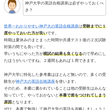
神戸大学の英語合格講座は必ずやっておくべ
き？
世界一わかりやすい神戸大の英語合格講座
は
受験までに１
度やっておいた方が良い
です。
時期は夏休みのまとまった時間や共通テスト後の２次試験
対策の間でも良いです。
早いうちにやった方が
模試の結果も良くなる
ので早めにし
たほうがいいですね。２週間もあれば１周できます。
神戸大学に特化した参考書はほとんど無いので、多くの受
験生が
神戸大の英語合格講座
を使います。
そのため、本書に書かれていることは他の受験生はみんな
知っていて、やっておかないと
本番で差をつけれてしまう
原因
となります。
ぜひ、本書で勉強して神戸大学の英語を攻略しましょう！