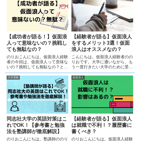
大和大学の合格最低点は年度や試
験日程によって異なりますが、
お...
【成功者が語る！】仮面浪
【経験者が語る】仮面浪人
人って意味ないの？挑戦し
をするメリット3選！仮面
ても無駄なの？
浪人はオススメなの？
のりおこんにちは。仮面浪人経験
こんにちは。仮面浪人経験者のの
者の今回は、仮面浪人って意味な
りおです。大学に通いながら、も
いの？挑戦しても無駄なの？とい
う一度行きたい大学のために受験
う質問に答えていきます！仮面浪
勉強をする仮面浪人。賛否両論あ
人をしようと迷っている人はぜひ
る仮面浪人ですが、今回は仮面浪
大学受験
仮面浪人
参考にしてください。仮面浪人っ
人するメリットを3つ紹介しま
て意味ない？無駄なの？仮面浪人
す！仮面浪人をするか悩んでいた
って意味ないとか無駄とか言わ
ら是非読んでください！(ちなみ
れ...
に...
【経験者が語る】仮面浪人
同志社大学の英語対策はこ
は就職で不利！？履歴書に
れでOK！【参考書と勉強
書くべき？
法を塾講師が徹底解説】
のりおこんにちは。仮面浪人経験
のりおこんにちは。塾講師ののり