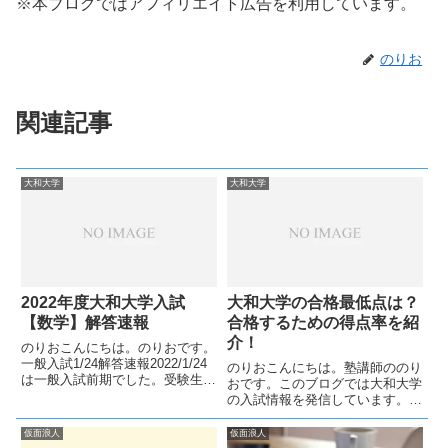
※本ブログではアフィリエイト広告を利用しています。
のりお
関連記事
大和大学
大和大学
2022年度大和大学入試
大和大学の合格最低点は？
【数学】解答速報
合格するための得点率を紹
介！
のりおこんにちは。のりおです。
一般入試1/24解答速報2022/1/24
のりおこんにちは。塾講師ののり
は一般入試前期でした。受験生の
おです。このブログでは大和大学
皆さん、お疲れ様でした。転載禁
の入試情報を発信しています。入
止大問1231 252 1174 12 1大問
試対策をするにあたって、大和大
227 38 524 -26 327814 -1222大問
学の合格最低点が気になっている
仮面浪人
仮面浪人
32...
人も多いのではないでしょうか。