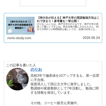
【神大生が伝える】神戸大学の英語勉強方法はこ
れで決まり！参考書を一挙公開！
のりおこんにちは。神戸大卒ののりおです。神戸大学の英
語って難しいですよね。英文自体の難しさはもちろん、80
分で大問4つと時間制限も厳しいです。合格の目安となる6
割以上を目指すのは結構ハードルが高いです。私は高校生
のときに個別指導塾に通ってい...
2026.06.24
norio-study.com
この記事を書いた人
のりお
高校3年で偏差値を10アップするも、第一志望
に不合格。
仮面浪人して国公立大学に進学しました。
塾講師や家庭教師として7年活動し、勉強に関
する情報を発信しています。
その他、コーヒー販売も実施中。